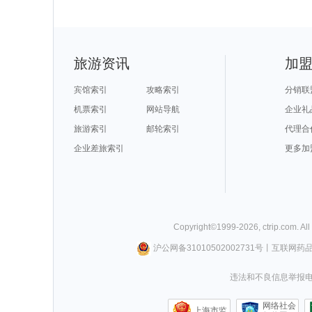
旅游资讯
加
宾馆索引
攻略索引
分销联
机票索引
网站导航
企业礼
旅游索引
邮轮索引
代理合
企业差旅索引
更多加
Copyright©
1999-
2026
,
ctrip.com
. Al
沪公网备31010502002731号
丨
互联网药
违法和不良信息举报电话0
网络社会
上海市监