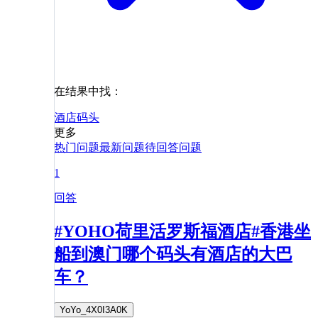
在结果中找：
酒店
码头
更多
热门问题
最新问题
待回答问题
1
回答
#YOHO荷里活罗斯福酒店#香港坐
船到澳门哪个码头有酒店的大巴
车？
YoYo_4X0I3A0K