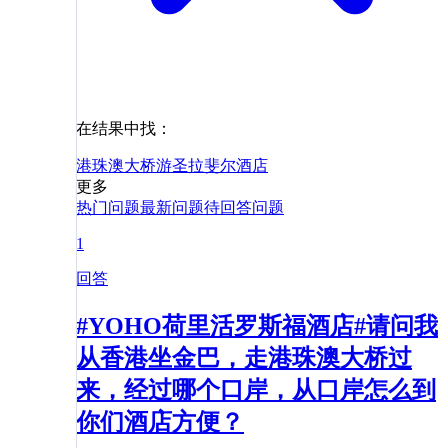
在结果中找：
港珠澳大桥游
圣拉斐尔
酒店
更多
热门问题
最新问题
待回答问题
1
回答
#YOHO荷里活罗斯福酒店#请问我
从香港坐金巴，走港珠澳大桥过
来，经过哪个口岸，从口岸怎么到
你们酒店方便？