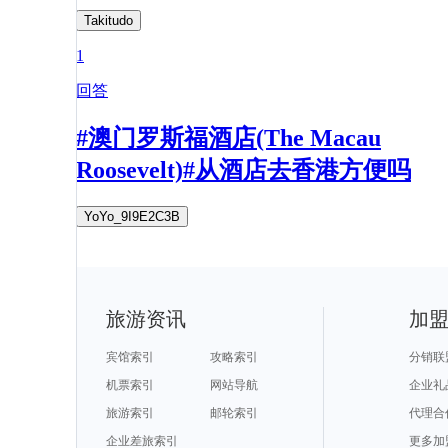
Takitudo
1
回答
#澳门罗斯福酒店(The Macau
Roosevelt)#从酒店去香港方便吗
YoYo_9I9E2C3B
旅游资讯
加
宾馆索引
攻略索引
分销联
机票索引
网站导航
企业礼
旅游索引
邮轮索引
代理合
企业差旅索引
更多加