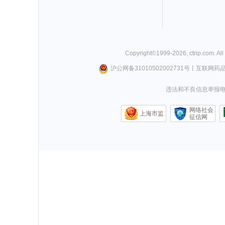
Copyright©
1999-
2026
,
ctrip.com
. Al
沪公网备31010502002731号
丨
互联网药
违法和不良信息举报电话0
网络社会
上海市监
征信网