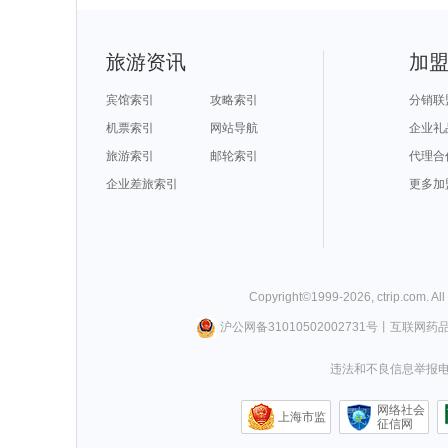
旅游资讯
加
宾馆索引
攻略索引
分销联
机票索引
网站导航
企业礼
旅游索引
邮轮索引
代理合
企业差旅索引
更多加
Copyright©
1999-
2026
,
ctrip.com
. Al
沪公网备31010502002731号
丨
互联网药
违法和不良信息举报电话0
网络社会
上海市监
征信网