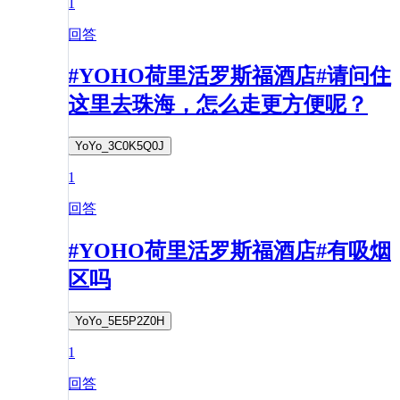
1
回答
#YOHO荷里活罗斯福酒店#请问住
这里去珠海，怎么走更方便呢？
YoYo_3C0K5Q0J
1
回答
#YOHO荷里活罗斯福酒店#有吸烟
区吗
YoYo_5E5P2Z0H
1
回答