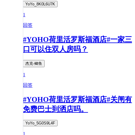
YoYo_8K0L6U7K
1
回答
#YOHO荷里活罗斯福酒店#一家三
口可以住双人房吗？
杰克-鲫鱼
1
回答
#YOHO荷里活罗斯福酒店#关闸有
免费巴士到洒店吗。
YoYo_5G0S9L4F
1