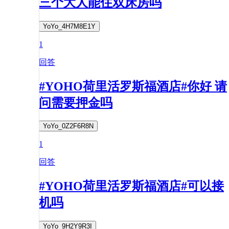
三个大人能住双床房吗
YoYo_4H7M8E1Y
1
回答
#YOHO荷里活罗斯福酒店#你好 请
问需要押金吗
YoYo_0Z2F6R8N
1
回答
#YOHO荷里活罗斯福酒店#可以接
机吗
YoYo_9H2Y9R3I