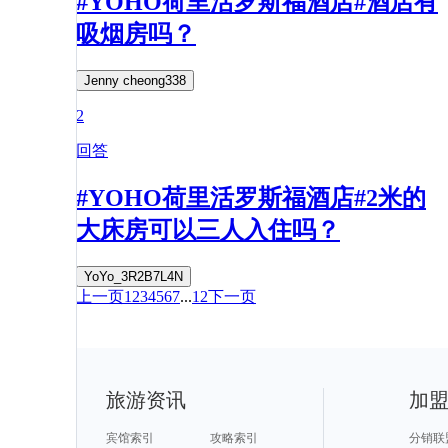
#YOHO荷里活罗斯福酒店#酒店有
吸烟房吗？
Jenny cheong338
2
回答
#YOHO荷里活罗斯福酒店#2米的
大床房可以三人入住吗？
YoYo_3R2B7L4N
上一页
1
2
3
4
5
6
7
...
12
下一页
旅游资讯
加
宾馆索引
攻略索引
分销联