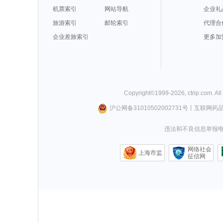
机票索引
网站导航
企业礼
旅游索引
邮轮索引
代理合
企业差旅索引
更多加
Copyright©
1999-
2026
,
ctrip.com
. Al
沪公网备31010502002731号
丨
互联网药
违法和不良信息举报电话0
网络社会
上海市监
征信网