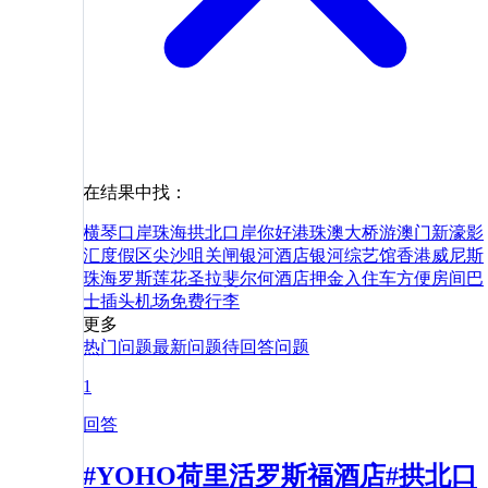
在结果中找：
横琴口岸
珠海拱北口岸
你好
港珠澳大桥游
澳门新濠影
汇度假区
尖沙咀
关闸
银河酒店
银河综艺馆
香港
威尼斯
珠海
罗斯
莲花
圣拉斐尔
何
酒店
押金
入住
车
方便
房间
巴
士
插头
机场
免费
行李
更多
热门问题
最新问题
待回答问题
1
回答
#YOHO荷里活罗斯福酒店#拱北口