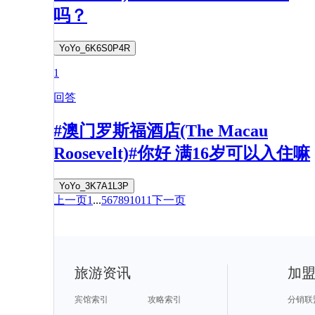
吗？
YoYo_6K6S0P4R
1
回答
#澳门罗斯福酒店(The Macau
Roosevelt)#你好 满16岁可以入住嘛
YoYo_3K7A1L3P
上一页
1
...
5
6
7
8
9
10
11
下一页
旅游资讯
加
宾馆索引
攻略索引
分销联