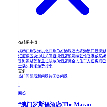
在结果中找：
横琴口岸
珠海拱北口岸
你好
港珠澳大桥游
澳门新濠影
汇度假区
尖沙咀
关闸
银河酒店
银河综艺馆
香港
威尼斯
珠海
罗斯
莲花
圣拉斐尔
何
酒店
押金
入住
车
方便
房间
巴
士
插头
机场
免费
行李
更多
热门问题
最新问题
待回答问题
1
回答
#澳门罗斯福酒店(The Macau