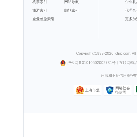
机票索引
网站导航
企业礼
旅游索引
邮轮索引
代理合
企业差旅索引
更多加
Copyright©
1999-
2026
,
ctrip.com
. Al
沪公网备31010502002731号
丨
互联网药
违法和不良信息举报电话0
网络社会
上海市监
征信网