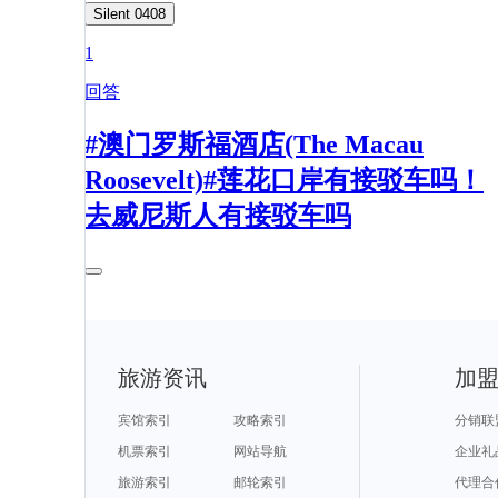
Silent 0408
1
回答
#澳门罗斯福酒店(The Macau
Roosevelt)#莲花口岸有接驳车吗！
去威尼斯人有接驳车吗
旅游资讯
加
宾馆索引
攻略索引
分销联
机票索引
网站导航
企业礼
旅游索引
邮轮索引
代理合