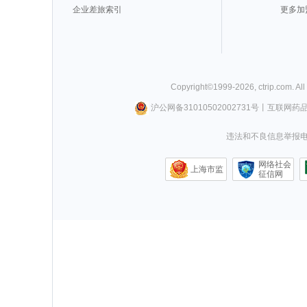
企业差旅索引
更多加
Copyright©
1999-
2026
,
ctrip.com
. Al
沪公网备31010502002731号
丨
互联网药
违法和不良信息举报电话0
网络社会
上海市监
征信网