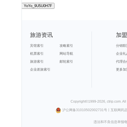
YoYo_9U5U0H7F
旅游资讯
加
宾馆索引
攻略索引
分销联
机票索引
网站导航
企业礼
旅游索引
邮轮索引
代理合
企业差旅索引
更多加
Copyright©
1999-
2026
,
ctrip.com
. Al
沪公网备31010502002731号
丨
互联网药
违法和不良信息举报电话0