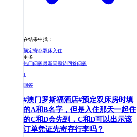
在结果中找：
预定
寄存
双床
入住
更多
热门问题
最新问题
待回答问题
1
回答
#澳门罗斯福酒店#预定双床房时填
的A和B名字，但是入住那天一起住
的C和D会先到，C和D可以出示该
订单凭证先寄存行李吗？