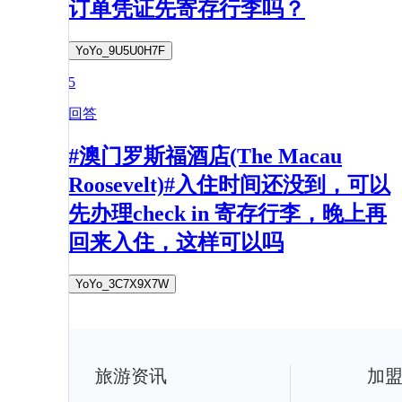
订单凭证先寄存行李吗？
YoYo_9U5U0H7F
5
回答
#澳门罗斯福酒店(The Macau
Roosevelt)#入住时间还没到，可以
先办理check in 寄存行李，晚上再
回来入住，这样可以吗
YoYo_3C7X9X7W
旅游资讯
加