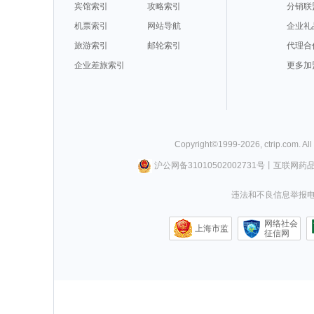
宾馆索引
攻略索引
分销联
机票索引
网站导航
企业礼
旅游索引
邮轮索引
代理合
企业差旅索引
更多加
Copyright©
1999-
2026
,
ctrip.com
. Al
沪公网备31010502002731号
丨
互联网药
违法和不良信息举报电话0
网络社会
上海市监
征信网