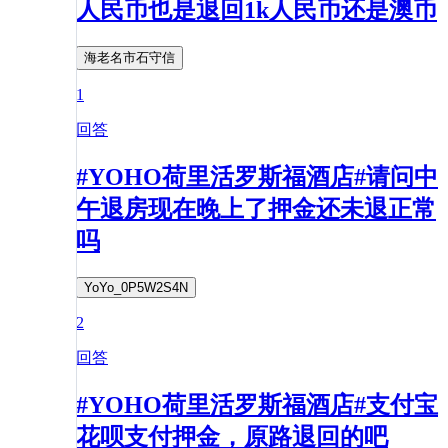
人民币也是退回1k人民币还是澳币
海老名市石守信
1
回答
#YOHO荷里活罗斯福酒店#请问中
午退房现在晚上了押金还未退正常
吗
YoYo_0P5W2S4N
2
回答
#YOHO荷里活罗斯福酒店#支付宝
花呗支付押金，原路退回的吧