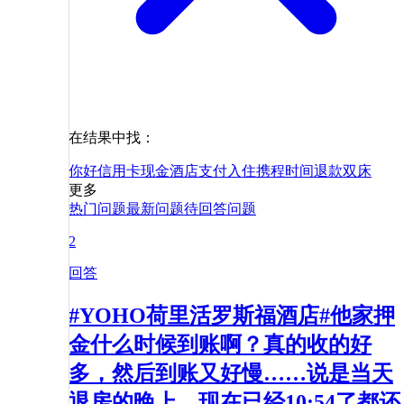
在结果中找：
你好
信用卡
现金
酒店
支付
入住
携程
时间
退款
双床
更多
热门问题
最新问题
待回答问题
2
回答
#YOHO荷里活罗斯福酒店#他家押
金什么时候到账啊？真的收的好
多，然后到账又好慢……说是当天
退房的晚上，现在已经10:54了都还