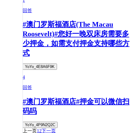
1
回答
#澳门罗斯福酒店(The Macau
Roosevelt)#您好一晚双床房需要多
少押金，如需支付押金支持哪些方
式
YoYo_4E8A6F9K
4
回答
#澳门罗斯福酒店#押金可以微信扫
码吗
YoYo_4P9N2Q2C
上一页
1
2
下一页