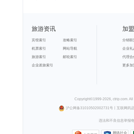
旅游资讯
加
宾馆索引
攻略索引
分销联
机票索引
网站导航
企业礼
旅游索引
邮轮索引
代理合
企业差旅索引
更多加
Copyright©
1999-
2026
,
ctrip.com
. Al
沪公网备31010502002731号
丨
互联网药
违法和不良信息举报电话0
网络社会