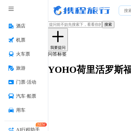
搜索
酒店
机票
我要提问
火车票
问答标签
YOHO荷里活罗斯
旅游
门票·活动
汽车·船票
用车
NEW
AI行程助手