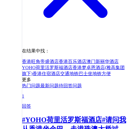
在结果中找：
香港旺角帝盛酒店
香港百乐酒店
澳门新丽华酒店
YOHO荷里活罗斯福酒店
香港梦卓恩酒店(雅高集团
旗下)
香港
住宿
酒店
交通
地铁
巴士
坐地铁
方便
更多
热门问题
最新问题
待回答问题
1
回答
#YOHO荷里活罗斯福酒店#请问我
从香港坐金巴，走港珠澳大桥过