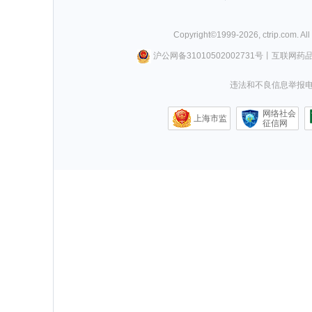
Copyright©
1999-
2026
,
ctrip.com
. Al
沪公网备31010502002731号
丨
互联网药
违法和不良信息举报电话0
网络社会
上海市监
征信网