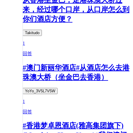
来，经过哪个口岸，从口岸怎么到
你们酒店方便？
Takitudo
1
回答
#澳门新丽华酒店#从酒店怎么去港
珠澳大桥（坐金巴去香港）
YoYo_3V5L7V5W
1
回答
#香港梦卓恩酒店(雅高集团旗下)