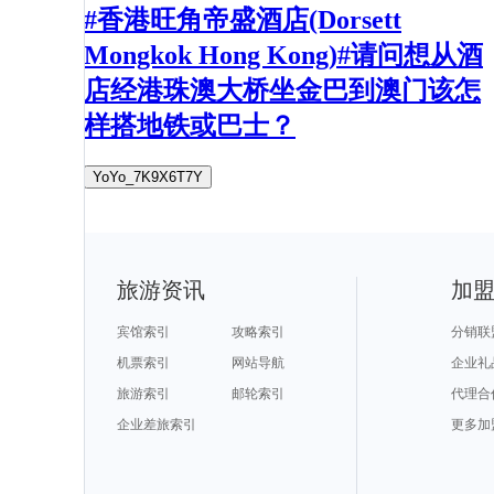
#香港旺角帝盛酒店(Dorsett
Mongkok Hong Kong)#请问想从酒
店经港珠澳大桥坐金巴到澳门该怎
样搭地铁或巴士？
YoYo_7K9X6T7Y
旅游资讯
加
宾馆索引
攻略索引
分销联
机票索引
网站导航
企业礼
旅游索引
邮轮索引
代理合
企业差旅索引
更多加