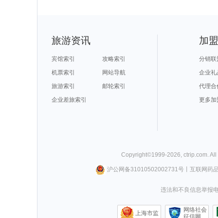
旅游资讯
加
宾馆索引
攻略索引
分销联
机票索引
网站导航
企业礼
旅游索引
邮轮索引
代理合
企业差旅索引
更多加
Copyright©
1999-
2026
,
ctrip.com
. Al
沪公网备31010502002731号
丨
互联网药
违法和不良信息举报电话0
网络社会
上海市监
征信网