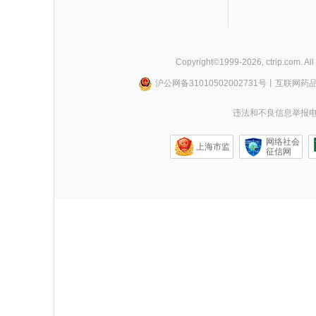
Copyright©
1999-
2026
,
ctrip.com
. Al
沪公网备31010502002731号
丨
互联网药
违法和不良信息举报电话0
网络社会
上海市监
征信网