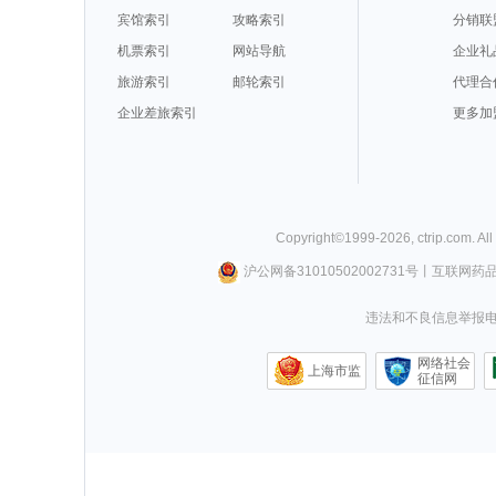
宾馆索引
攻略索引
分销联
机票索引
网站导航
企业礼
旅游索引
邮轮索引
代理合
企业差旅索引
更多加
Copyright©
1999-
2026
,
ctrip.com
. Al
沪公网备31010502002731号
丨
互联网药
违法和不良信息举报电话0
网络社会
上海市监
征信网