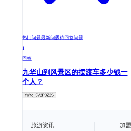
热门问题
最新问题
待回答问题
1
回答
九华山到风景区的摆渡车多少钱一
个人？
YoYo_5V2P0Z2S
旅游资讯
加