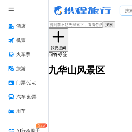
搜索
酒店
机票
我要提问
火车票
问答标签
九华山风景区
旅游
门票·活动
汽车·船票
用车
NEW
AI行程助手