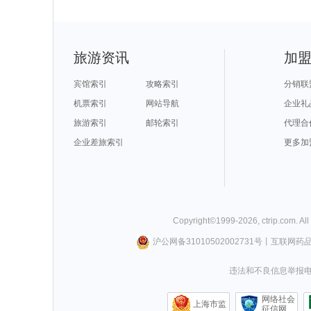
旅游资讯
加
宾馆索引
攻略索引
分销联
机票索引
网站导航
企业礼
旅游索引
邮轮索引
代理合
企业差旅索引
更多加
Copyright©
1999-
2026
,
ctrip.com
. Al
沪公网备31010502002731号
丨
互联网药
违法和不良信息举报电话0
网络社会
上海市监
征信网