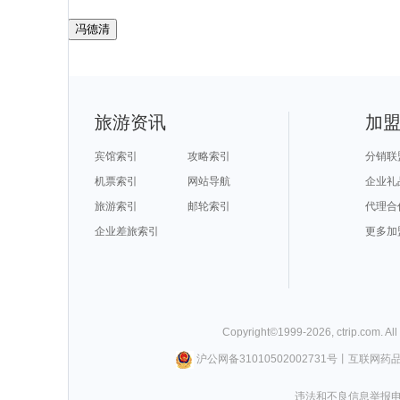
冯德清
旅游资讯
加
宾馆索引
攻略索引
分销联
机票索引
网站导航
企业礼
旅游索引
邮轮索引
代理合
企业差旅索引
更多加
Copyright©
1999-
2026
,
ctrip.com
. Al
沪公网备31010502002731号
丨
互联网药
违法和不良信息举报电话0