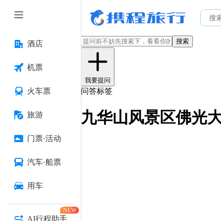
搜索
酒店
机票
我要提问
火车票
问答标签
九华山风景区佛光
旅游
门票·活动
汽车·船票
用车
NEW
AI行程助手