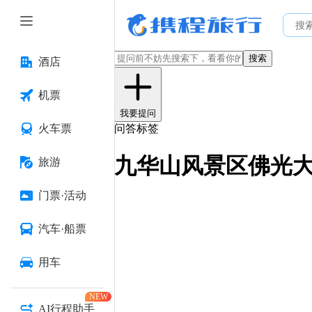
搜索
酒店
机票
我要提问
火车票
问答标签
九华山风景区佛光
旅游
门票·活动
汽车·船票
用车
NEW
AI行程助手