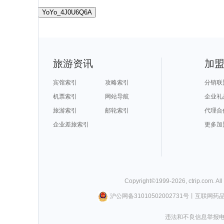
YoYo_4J0U6Q6A
旅游资讯
加
宾馆索引
攻略索引
分销联
机票索引
网站导航
企业礼
旅游索引
邮轮索引
代理合
企业差旅索引
更多加
Copyright©
1999-
2026
,
ctrip.com
. Al
沪公网备31010502002731号
丨
互联网药
违法和不良信息举报电话0