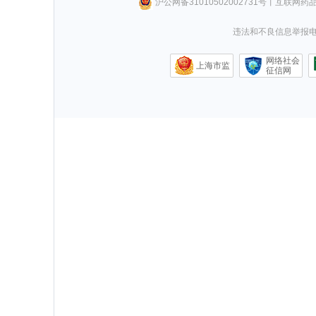
沪公网备31010502002731号
丨
互联网药
违法和不良信息举报电话0
网络社会
上海市监
征信网