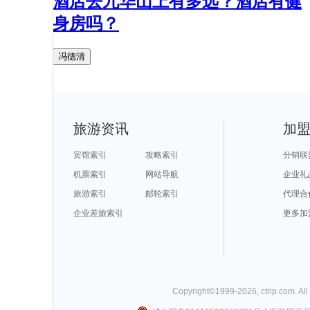
酒店去九华山上有多远？酒店有健
身房吗？
冯德清
旅游资讯
加
宾馆索引
攻略索引
分销联
机票索引
网站导航
企业礼
旅游索引
邮轮索引
代理合
企业差旅索引
更多加
Copyright©
1999-
2026
,
ctrip.com
. Al