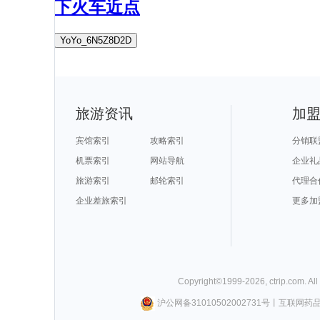
下火车近点
YoYo_6N5Z8D2D
旅游资讯
加
宾馆索引
攻略索引
分销联
机票索引
网站导航
企业礼
旅游索引
邮轮索引
代理合
企业差旅索引
更多加
Copyright©
1999-
2026
,
ctrip.com
. Al
沪公网备31010502002731号
丨
互联网药