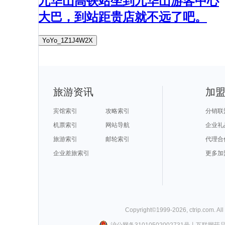
九华山高铁站坐到九华山游客中心
大巴，到站距贵店就不远了吧。
YoYo_1Z1J4W2X
旅游资讯
加
宾馆索引
攻略索引
分销联
机票索引
网站导航
企业礼
旅游索引
邮轮索引
代理合
企业差旅索引
更多加
Copyright©
1999-
2026
,
ctrip.com
. Al
沪公网备31010502002731号
丨
互联网药