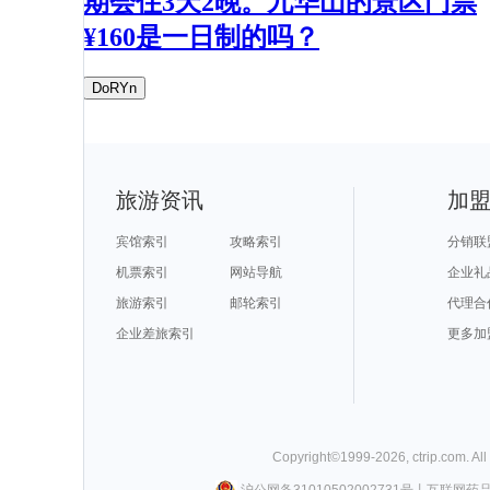
期会住3天2晚。九华山的景区门票
¥160是一日制的吗？
DoRYn
旅游资讯
加
宾馆索引
攻略索引
分销联
机票索引
网站导航
企业礼
旅游索引
邮轮索引
代理合
企业差旅索引
更多加
Copyright©
1999-
2026
,
ctrip.com
. Al
沪公网备31010502002731号
丨
互联网药