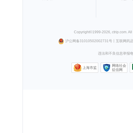
Copyright©
1999-
2026
,
ctrip.com
. Al
沪公网备31010502002731号
丨
互联网药
违法和不良信息举报电话0
网络社会
上海市监
征信网