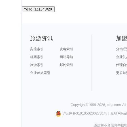
YoYo_1Z1J4W2X
旅游资讯
加
宾馆索引
攻略索引
分销联
机票索引
网站导航
企业礼
旅游索引
邮轮索引
代理合
企业差旅索引
更多加
Copyright©
1999-
2026
,
ctrip.com
. Al
沪公网备31010502002731号
丨
互联网药
违法和不良信息举报电话0