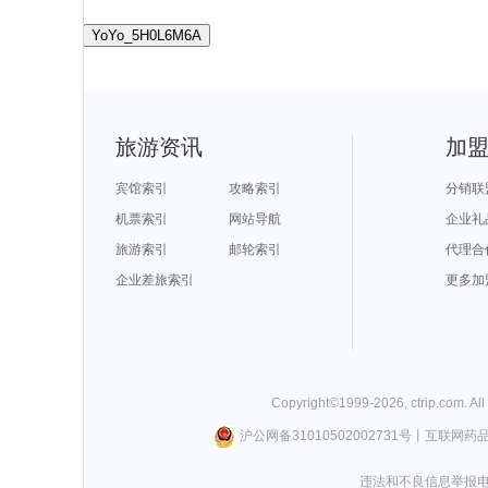
YoYo_5H0L6M6A
旅游资讯
加
宾馆索引
攻略索引
分销联
机票索引
网站导航
企业礼
旅游索引
邮轮索引
代理合
企业差旅索引
更多加
Copyright©
1999-
2026
,
ctrip.com
. Al
沪公网备31010502002731号
丨
互联网药
违法和不良信息举报电话0