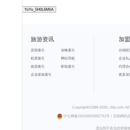
YoYo_5H0L6M6A
旅游资讯
加
宾馆索引
攻略索引
分销联
机票索引
网站导航
企业礼
旅游索引
邮轮索引
代理合
企业差旅索引
更多加
Copyright©
1999-
2026
,
ctrip.com
. Al
沪公网备31010502002731号
丨
互联网药
违法和不良信息举报电话0