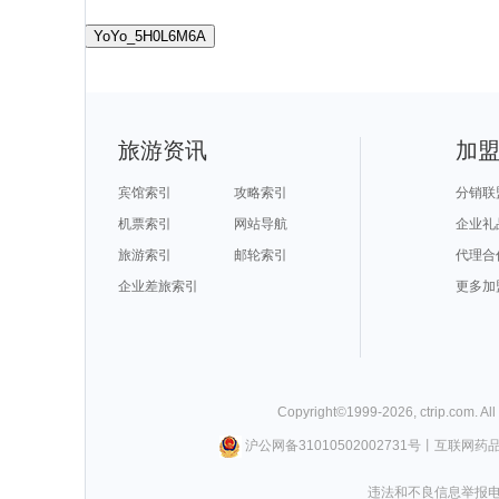
YoYo_5H0L6M6A
旅游资讯
加
宾馆索引
攻略索引
分销联
机票索引
网站导航
企业礼
旅游索引
邮轮索引
代理合
企业差旅索引
更多加
Copyright©
1999-
2026
,
ctrip.com
. Al
沪公网备31010502002731号
丨
互联网药
违法和不良信息举报电话0