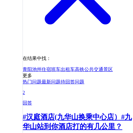
在结果中找：
青阳
池州
住宿
班车
出租车
高铁
公共交通
景区
更多
热门问题
最新问题
待回答问题
2
回答
#汉庭酒店(九华山换乘中心店）#九
华山站到你酒店打的有几公里？