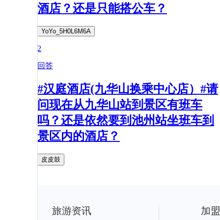
酒店？还是只能搭公车？
YoYo_5H0L6M6A
2
回答
#汉庭酒店(九华山换乘中心店）#请
问现在从九华山站到景区有班车
吗？还是依然要到池州站坐班车到
景区内的酒店？
皮皮鼓
旅游资讯
加