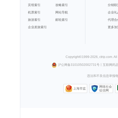
宾馆索引
攻略索引
分销联
机票索引
网站导航
企业礼
旅游索引
邮轮索引
代理合
企业差旅索引
更多加
Copyright©
1999-
2026
,
ctrip.com
. Al
沪公网备31010502002731号
丨
互联网药
违法和不良信息举报电话0
网络社会
上海市监
征信网