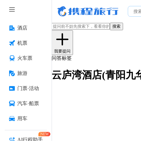
搜索
酒店
机票
我要提问
火车票
问答标签
云庐湾酒店(青阳九
旅游
门票·活动
汽车·船票
用车
NEW
AI行程助手