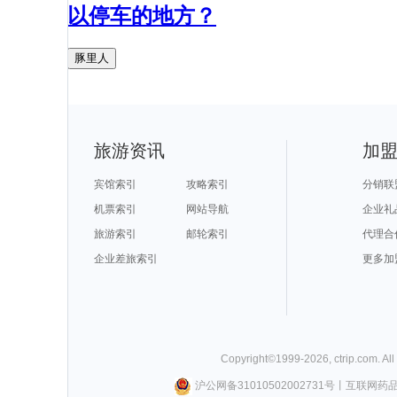
以停车的地方？
豚里人
旅游资讯
加
宾馆索引
攻略索引
分销联
机票索引
网站导航
企业礼
旅游索引
邮轮索引
代理合
企业差旅索引
更多加
Copyright©
1999-
2026
,
ctrip.com
. Al
沪公网备31010502002731号
丨
互联网药