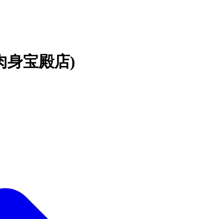
肉身宝殿店)