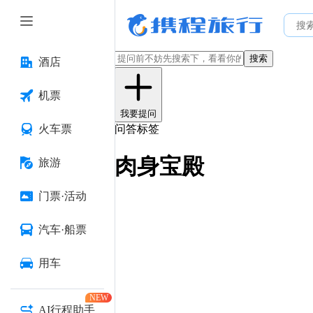
搜索
酒店
机票
我要提问
火车票
问答标签
肉身宝殿
旅游
门票·活动
汽车·船票
用车
NEW
AI行程助手