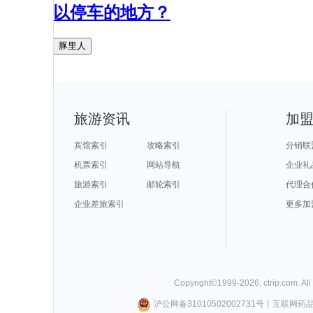
以停车的地方？
豚里人
旅游资讯
加
宾馆索引
攻略索引
分销联
机票索引
网站导航
企业礼
旅游索引
邮轮索引
代理合
企业差旅索引
更多加
Copyright©
1999-
2026
,
ctrip.com
. Al
沪公网备31010502002731号
丨
互联网药