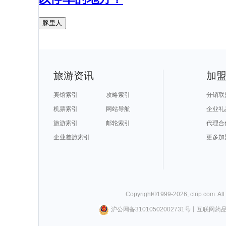
豚里人
旅游资讯
加
宾馆索引
攻略索引
分销联
机票索引
网站导航
企业礼
旅游索引
邮轮索引
代理合
企业差旅索引
更多加
Copyright©
1999-
2026
,
ctrip.com
. Al
沪公网备31010502002731号
丨
互联网药