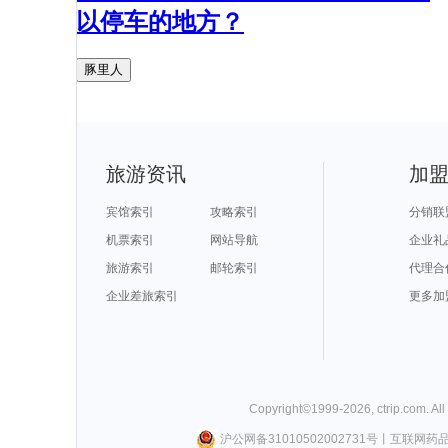
以停车的地方？
豚里人
旅游资讯
加
宾馆索引
攻略索引
分销联
机票索引
网站导航
企业礼
旅游索引
邮轮索引
代理合
企业差旅索引
更多加
Copyright©
1999-
2026
,
ctrip.com
. Al
沪公网备31010502002731号
丨
互联网药