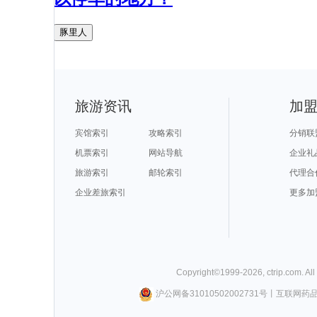
豚里人
旅游资讯
加
宾馆索引
攻略索引
分销联
机票索引
网站导航
企业礼
旅游索引
邮轮索引
代理合
企业差旅索引
更多加
Copyright©
1999-
2026
,
ctrip.com
. Al
沪公网备31010502002731号
丨
互联网药