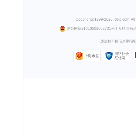
Copyright©
1999-
2026
,
ctrip.com
. Al
沪公网备31010502002731号
丨
互联网药
违法和不良信息举报电话0
网络社会
上海市监
征信网