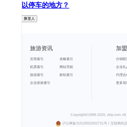
以停车的地方？
豚里人
旅游资讯
加
宾馆索引
攻略索引
分销联
机票索引
网站导航
企业礼
旅游索引
邮轮索引
代理合
企业差旅索引
更多加
Copyright©
1999-
2026
,
ctrip.com
. Al
沪公网备31010502002731号
丨
互联网药