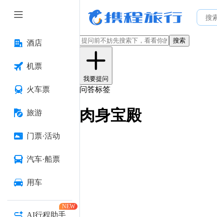
搜索
酒店
机票
我要提问
火车票
问答标签
肉身宝殿
旅游
门票·活动
汽车·船票
用车
NEW
AI行程助手