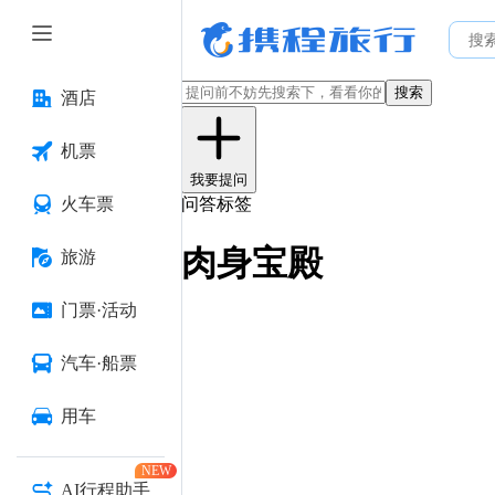
搜索
酒店
机票
我要提问
火车票
问答标签
肉身宝殿
旅游
门票·活动
汽车·船票
用车
NEW
AI行程助手