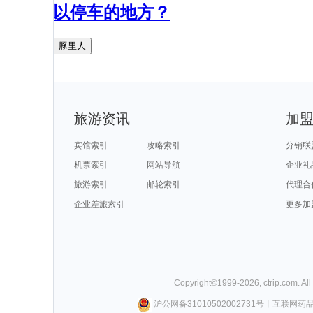
以停车的地方？
豚里人
旅游资讯
加
宾馆索引
攻略索引
分销联
机票索引
网站导航
企业礼
旅游索引
邮轮索引
代理合
企业差旅索引
更多加
Copyright©
1999-
2026
,
ctrip.com
. Al
沪公网备31010502002731号
丨
互联网药