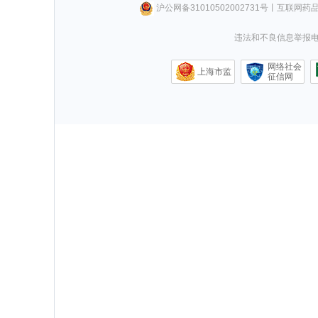
沪公网备31010502002731号
丨
互联网药
违法和不良信息举报电话0
网络社会
上海市监
征信网