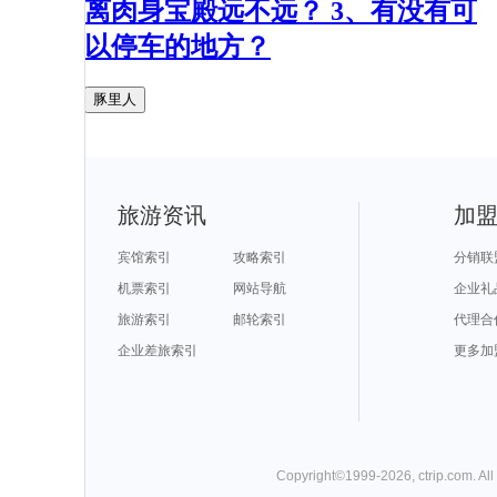
离肉身宝殿远不远？ 3、有没有可
以停车的地方？
豚里人
旅游资讯
加
宾馆索引
攻略索引
分销联
机票索引
网站导航
企业礼
旅游索引
邮轮索引
代理合
企业差旅索引
更多加
Copyright©
1999-
2026
,
ctrip.com
. Al