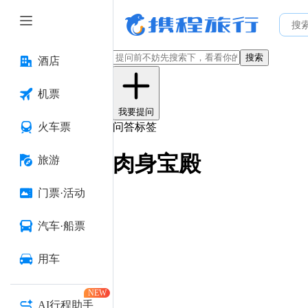
搜索
酒店
机票
我要提问
火车票
问答标签
肉身宝殿
旅游
门票·活动
汽车·船票
用车
NEW
AI行程助手