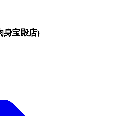
肉身宝殿店)