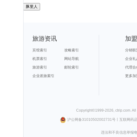
豚里人
旅游资讯
加
宾馆索引
攻略索引
分销联
机票索引
网站导航
企业礼
旅游索引
邮轮索引
代理合
企业差旅索引
更多加
Copyright©
1999-
2026
,
ctrip.com
. Al
沪公网备31010502002731号
丨
互联网药
违法和不良信息举报电话0