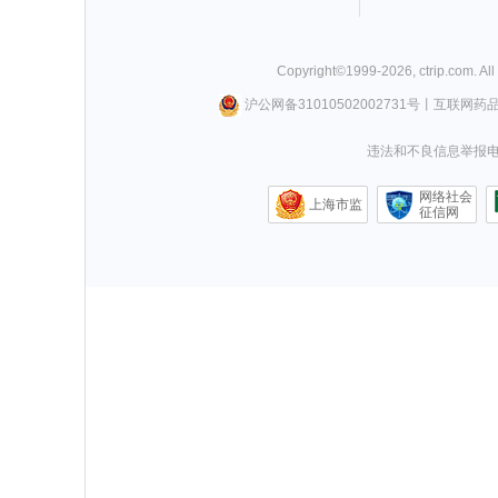
Copyright©
1999-
2026
,
ctrip.com
. Al
沪公网备31010502002731号
丨
互联网药
违法和不良信息举报电话0
网络社会
上海市监
征信网