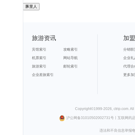
豚里人
旅游资讯
加
宾馆索引
攻略索引
分销联
机票索引
网站导航
企业礼
旅游索引
邮轮索引
代理合
企业差旅索引
更多加
Copyright©
1999-
2026
,
ctrip.com
. Al
沪公网备31010502002731号
丨
互联网药
违法和不良信息举报电话0