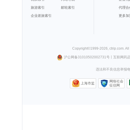
旅游索引
邮轮索引
代理合
企业差旅索引
更多加
Copyright©
1999-
2026
,
ctrip.com
. Al
沪公网备31010502002731号
丨
互联网药
违法和不良信息举报电话0
网络社会
上海市监
征信网