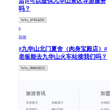
店)#可以提供九华山景区导游服务
吗？
YoYo_1F4S4Z0J
0
回答
#九华山北门夏舍（肉身宝殿店）#
老板能去九华山火车站接我们吗？
YoYo_0M8U9Z1C
旅游资讯
加
宾馆索引
攻略索引
分销联
机票索引
网站导航
企业礼