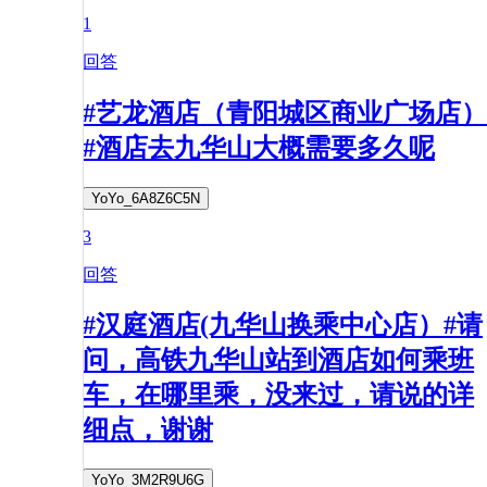
1
回答
#艺龙酒店（青阳城区商业广场店）
#酒店去九华山大概需要多久呢
YoYo_6A8Z6C5N
3
回答
#汉庭酒店(九华山换乘中心店）#请
问，高铁九华山站到酒店如何乘班
车，在哪里乘，没来过，请说的详
细点，谢谢
YoYo_3M2R9U6G