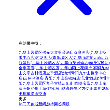
在结果中找：
九华山风景区佛光大道亚朵酒店
汉庭酒店(九华山换
乘中心店)
艺龙酒店(青阳城区店)
九华山聚龙大酒店
汉
庭酒店(九华山风景区店)
九华山茂居酒店(肉身宝殿店)
全季酒店(九华山景区店)
九华山陌上花间堂·雾涧
九华
山文宗古村酒店
全季酒店(池州青阳九华山换乘中心
店)
云庐湾酒店(青阳九华山高铁站店)
艺龙酒店(池州青
阳九华山风景区九子古镇店)
山门
肉身宝殿
九华山东
崖宾馆
池州
上海
住宿
华山站
高铁
景区
方便
距离
景观
车
出租车
接送
交通
更多
热门问题
最新问题
待回答问题