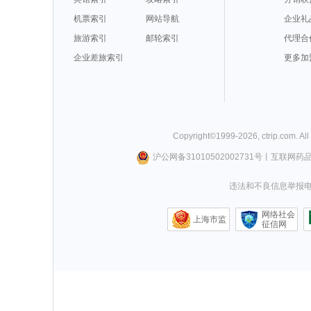
机票索引
网站导航
企业礼
旅游索引
邮轮索引
代理合
企业差旅索引
更多加
Copyright©
1999-
2026
,
ctrip.com
. Al
沪公网备31010502002731号
丨
互联网药
违法和不良信息举报电话0
网络社会
上海市监
征信网