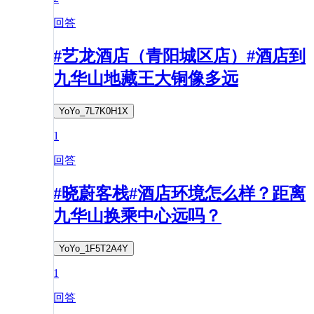
回答
#艺龙酒店（青阳城区店）#酒店到
九华山地藏王大铜像多远
YoYo_7L7K0H1X
1
回答
#晓蔚客栈#酒店环境怎么样？距离
九华山换乘中心远吗？
YoYo_1F5T2A4Y
1
回答