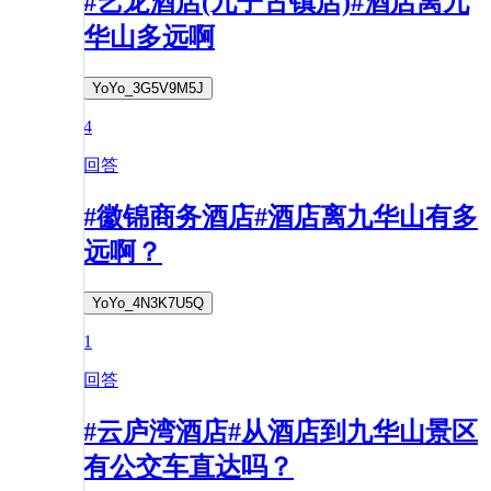
#艺龙酒店(九子古镇店)#酒店离九
华山多远啊
YoYo_3G5V9M5J
4
回答
#徽锦商务酒店#酒店离九华山有多
远啊？
YoYo_4N3K7U5Q
1
回答
#云庐湾酒店#从酒店到九华山景区
有公交车直达吗？