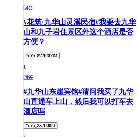
回答
#花筑·九华山灵溪民宿#我要去九华
山和九子岩住景区外这个酒店是否
方便？
YoYo_8V7K3D0M
1
回答
#九华山东崖宾馆#请问我买了九华
山直通车上山，然后我可以打车去
酒店吗
YoYo_2X7B3I8U
2