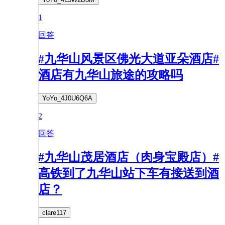
1
回答
#九华山风景区佛光大道亚朵酒店#
酒店有九华山旅途的攻略吗
YoYo_4J0U6Q6A
2
回答
#九华山茂居酒店（肉身宝殿店）#
高铁到了九华山站下车有接送到酒
店？
clare117