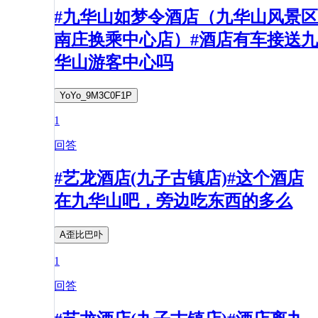
#九华山如梦令酒店（九华山风景区
南庄换乘中心店）#酒店有车接送九
华山游客中心吗
YoYo_9M3C0F1P
1
回答
#艺龙酒店(九子古镇店)#这个酒店
在九华山吧，旁边吃东西的多么
A歪比巴卟
1
回答