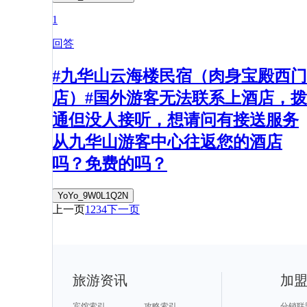
1
回答
#九华山云海楼民宿（肉身宝殿西门
店）#国外游客无法联系上酒店，拨
通但没人接听，想请问有接送服务
从九华山游客中心往返您的酒店
吗？免费的吗？
YoYo_9W0L1Q2N
上一页
1
2
3
4
下一页
旅游资讯
加
宾馆索引
攻略索引
分销联