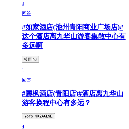
3
回答
#如家酒店(池州青阳商业广场店)#
这个酒店离九华山游客集散中心有
多远啊
铃雨inu
1
回答
#麗枫酒店(青阳店)#酒店离九华山
游客换程中心有多远？
YoYo_4X2A6L9E
4