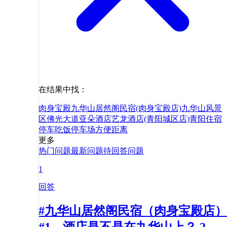
在结果中找：
肉身宝殿
九华山居然阁民宿(肉身宝殿店)
九华山风景
区佛光大道亚朵酒店
艺龙酒店(青阳城区店)
青阳
住宿
停车
吃饭
停车场
方便
距离
更多
热门问题
最新问题
待回答问题
1
回答
#九华山居然阁民宿（肉身宝殿店）
#1、酒店是不是在九华山上？ 2、