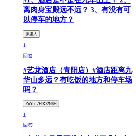
离肉身宝殿远不远？ 3、有没有可
以停车的地方？
豚里人
1
回答
#艺龙酒店（青阳店）#酒店距离九
华山多远？有吃饭的地方和停车场
吗？
YoYo_7H9O2N6H
1
回答