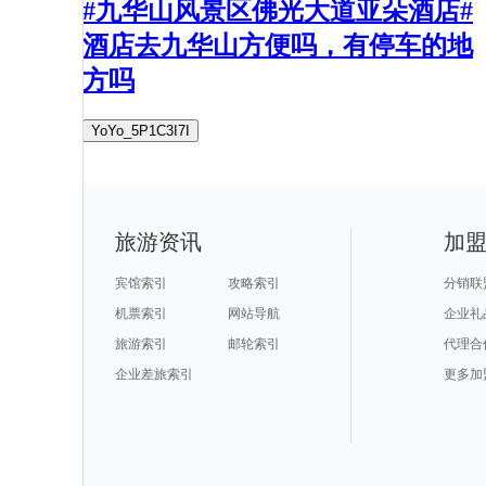
#九华山风景区佛光大道亚朵酒店#
酒店去九华山方便吗，有停车的地
方吗
YoYo_5P1C3I7I
旅游资讯
加
宾馆索引
攻略索引
分销联
机票索引
网站导航
企业礼
旅游索引
邮轮索引
代理合
企业差旅索引
更多加