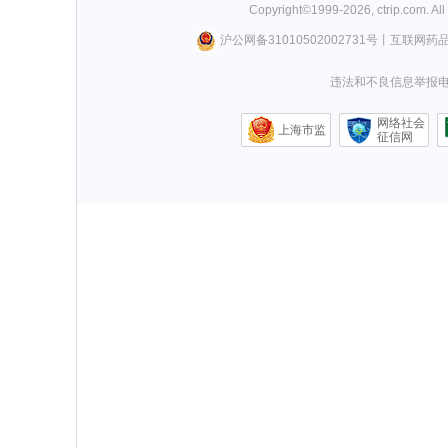
Copyright©
1999-
2026
,
ctrip.com
. Al
沪公网备31010502002731号
丨
互联网药
违法和不良信息举报电话0
网络社会
上海市监
征信网